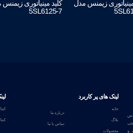
مینیاتوری زیمنس مدل
کلید مینیاتوری زیمنس 
5SL6125-7
5SL61
لینک های پر کاربرد
لین
خانه
کنتا
درباره ما
دس
بلاگ
کنتا
تی
تماس با ما
 و
محصولات