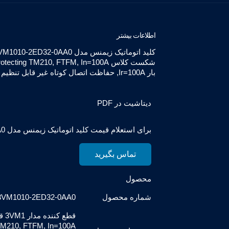
اطلاعات بیشتر
بار Ir=100A, حفاظت اتصال کوتاه غیر قابل تنظیم Ii=10 x در کیت نگهدارنده مهره
دیتاشیت در PDF
برای استعلام قیمت کلید اتوماتیک زیمنس مدل 3VM1010-2ED32-0AA0 با ما در تماس باشید
تماس بگیرید
محصول
شماره محصول
3VM1010-2ED32-0AA0