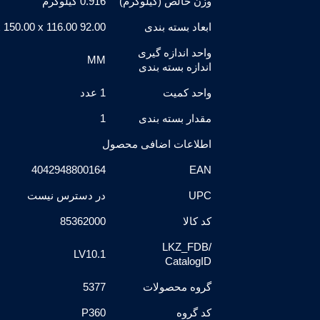
وزن خالص (کیلوگرم)
0.916 کیلوگرم
ابعاد بسته بندی
92.00 x 150.00 x 116.00
واحد اندازه گیری
MM
اندازه بسته بندی
واحد کمیت
1 عدد
مقدار بسته بندی
1
اطلاعات اضافی محصول
4042948800164
EAN
UPC
در دسترس نیست
کد کالا
85362000
LKZ_FDB/
LV10.1
CatalogID
گروه محصولات
5377
کد گروه
P360