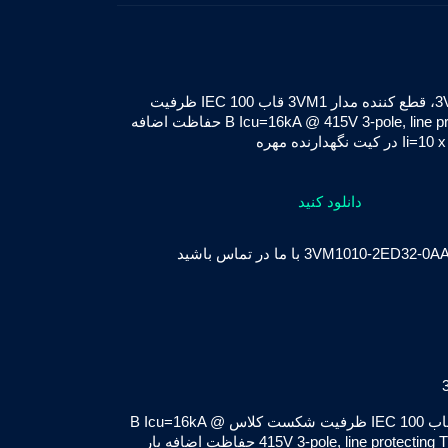
کلید اتوماتیک زیمنس مدل 3VM1010-2ED32-0AA0، قطع کننده مدار 3VM1 قاب IEC 100 ظرفیت
شکست کلاس B Icu=16kA @ 415V 3-pole, line protecting TM210, FTFM, In=100A حفاظت اضافه
دانلود کنید
قطع کننده مدار 3VM1 قاب IEC 100 ظرفیت شکست کلاس B Icu=16kA @
415V 3-pole, line protecting TM210, FTFM, In=100A حفاظت اضافه بار