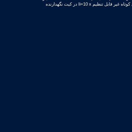
Ir=100A, حفاظت اتصال کوتاه غیر قابل تنظیم Ii=10 x در کیت نگهدارنده