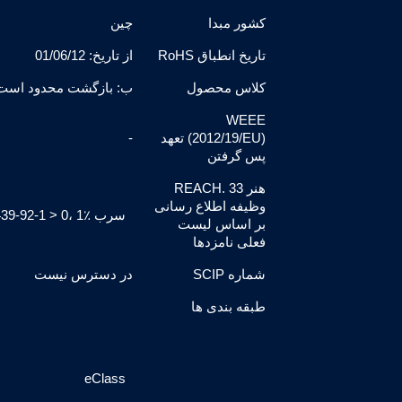
کشور مبدا
چین
تاریخ انطباق RoHS
از تاریخ: 01/06/12
کلاس محصول
ب: بازگشت محدود است، 
WEEE
(2012/19/EU) تعهد
-
پس گرفتن
هنر REACH. 33
وظیفه اطلاع رسانی
سرب CAS-No. 7439-92-1 > 0، 1٪ (وزنی / وزنی)
بر اساس لیست
فعلی نامزدها
شماره SCIP
در دسترس نیست
طبقه بندی ها
eClass