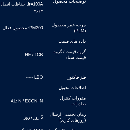
توضیحات محصول
مهره
چرخه عمر محصول
PM300: محصول فعال
(PLM)
داده های قیمت
گروه قیمت / گروه
HE / 1CB
قیمت ستاد
فلز فاکتور
LBO -----
اطلاعات تحویل
مقررات کنترل
AL: N / ECCN: N
صادرات
زمان تخمینی ارسال
5 روز / روز
(روزهای کاری)