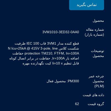
تماس بگیرید
محصول
شماره مقاله
3VM1010-3ED32-0AA0
(شماره بازار)
قطع کننده مدار 3VM1 قاب IEC 100 ظرفیت
شکست کلاس N Icu=25kA @ 415V 3-pole, line
توضیحات
protection TM210, FTFM, In=100A حفاظت
محصول
اضافه بار Ir=100A, حفاظت در برابر اتصال کوتاه
قابل تنظیم Ii=10 x کیت نگهدارنده مهره
چرخه عمر
محصول
PM300: محصول فعال
(PLM)
داده های قیمت
گروه قیمت
62