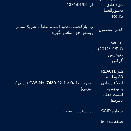
مواد طبق
از: 1391/01/06
دستورالعمل
RoHS
ب: بازگشت محدود است، لطفاً با شریک/تماس
کلاس محصول
زیمنس خود تماس بگیرید
WEEE
(2012/19/EU)
-
تعهد پس
گرفتن
هنر REACH.
33 وظیفه
اطلاع رسانی
سرب CAS-No. 7439-92-1 > 0، 1٪ (وزنی /
با توجه به
وزنی)
لیست فعلی
نامزدها
شماره SCIP
در دسترس نیست
طبقه بندی ها