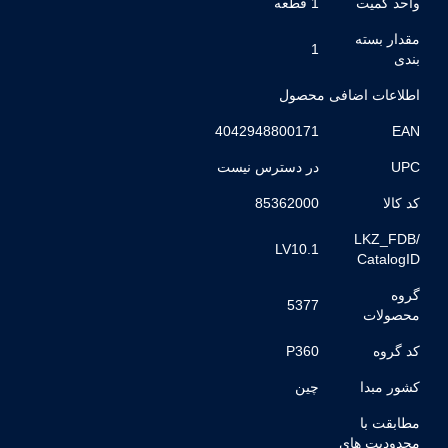
واحد کمیت
1 قطعه
مقدار بسته
1
بندی
اطلاعات اضافی محصول
4042948800171
EAN
UPC
در دسترس نیست
کد کالا
85362000
LKZ_FDB/
LV10.1
CatalogID
گروه
5377
محصولات
کد گروه
P360
کشور مبدا
چین
مطابقت با
محدودیت های