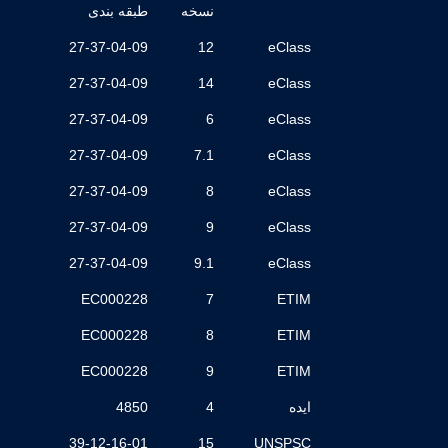
نسخه
طبقه بندی
27-37-04-09
12
eClass
27-37-04-09
14
eClass
27-37-04-09
6
eClass
27-37-04-09
7.1
eClass
27-37-04-09
8
eClass
27-37-04-09
9
eClass
27-37-04-09
9.1
eClass
EC000228
7
ETIM
EC000228
8
ETIM
EC000228
9
ETIM
ایده
4
4850
39-12-16-01
15
UNSPSC