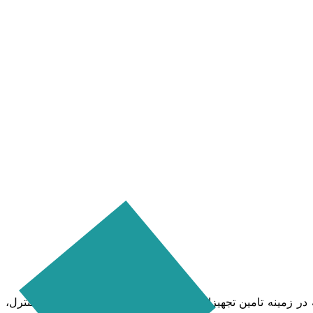
 در زمینه تامین تجهیزات فشار ضعیف و متوسط، تجهیزات کنترل،