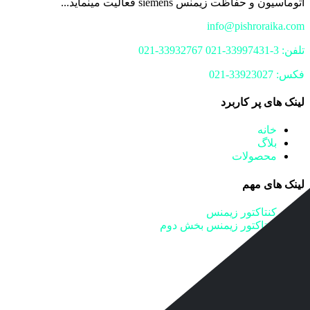
اتوماسیون و حفاظت زیمنس siemens فعالیت مینماید...
info@pishroraika.com
تلفن: 3-33997431-021 33932767-021
فکس: 33923027-021
لینک های پر کاربرد
خانه
بلاگ
محصولات
لینک های مهم
کنتاکتور زیمنس
کنتاکتور زیمنس بخش دوم