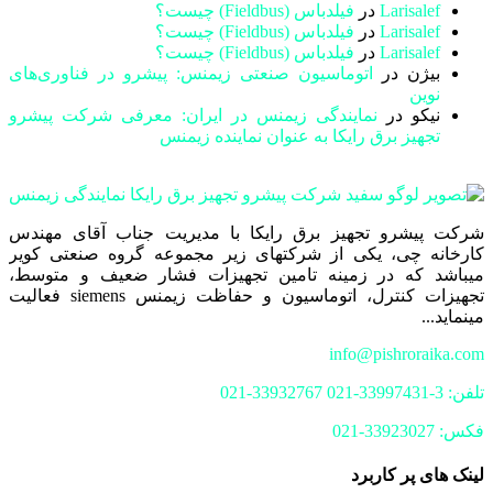
Larisalef
در
فیلدباس (Fieldbus) چیست؟
Larisalef
در
فیلدباس (Fieldbus) چیست؟
Larisalef
در
فیلدباس (Fieldbus) چیست؟
بیژن
در
اتوماسیون صنعتی زیمنس: پیشرو در فناوری‌های
نوین
نیکو
در
نمایندگی زیمنس در ایران: معرفی شرکت پیشرو
تجهیز برق رایکا به عنوان نماینده زیمنس
شرکت پیشرو تجهیز برق رایکا با مدیریت جناب آقای مهندس
کارخانه چی، یکی از شرکتهای زیر مجموعه گروه صنعتی کویر
میباشد که در زمینه تامین تجهیزات فشار ضعیف و متوسط،
تجهیزات کنترل، اتوماسیون و حفاظت زیمنس siemens فعالیت
مینماید...
info@pishroraika.com
تلفن: 3-33997431-021 33932767-021
فکس: 33923027-021
لینک های پر کاربرد