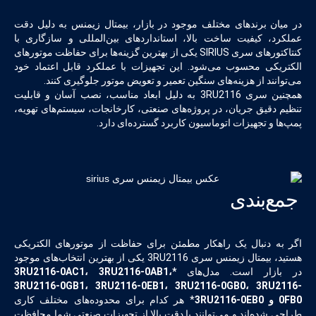
در میان برندهای مختلف موجود در بازار، بیمتال زیمنس به دلیل دقت
عملکرد، کیفیت ساخت بالا، استانداردهای بین‌المللی و سازگاری با
کنتاکتورهای سری SIRIUS یکی از بهترین گزینه‌ها برای حفاظت موتورهای
الکتریکی محسوب می‌شود. این تجهیزات با عملکرد قابل اعتماد خود
می‌توانند از هزینه‌های سنگین تعمیر و تعویض موتور جلوگیری کنند.
همچنین سری 3RU2116 به دلیل ابعاد مناسب، نصب آسان و قابلیت
تنظیم دقیق جریان، در پروژه‌های صنعتی، کارخانجات، سیستم‌های تهویه،
پمپ‌ها و تجهیزات اتوماسیون کاربرد گسترده‌ای دارد.
جمع‌بندی
اگر به دنبال یک راهکار مطمئن برای حفاظت از موتورهای الکتریکی
هستید، بیمتال زیمنس سری 3RU2116 یکی از بهترین انتخاب‌های موجود
در بازار است. مدل‌های
*3
،
RU2116-0AB1
، 3
RU2116-0AC1
3
RU2116-0GB1
، 3
RU2116-0EB1
، 3
RU2116-0GB0
، 3
RU2116-
0FB0
و 3
RU2116-0EB0
* هر کدام برای محدوده‌های مختلف کاری
طراحی شده‌اند و می‌توانند با دقت بالا از تجهیزات صنعتی شما محافظت