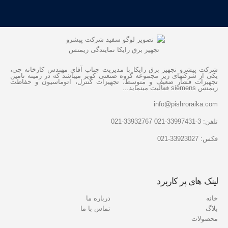
شرکت پیشرو تجهیز برق رایکا با مدیریت جناب آقای مهندس کارخانه چی،
یکی از شرکتهای زیر مجموعه گروه صنعتی کویر میباشد که در زمینه تامین
تجهیزات فشار ضعیف و متوسط، تجهیزات کنترل، اتوماسیون و حفاظت
زیمنس siemens فعالیت مینماید...
info@pishroraika.com
تلفن: 3-33997431-021 33932767-021
فکس: 33923027-021
لینک های پر کاربرد
خانه
درباره ما
بلاگ
تماس با ما
محصولات